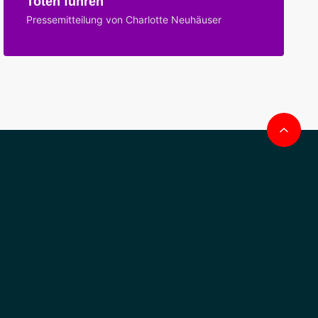
Toten führen
Pressemitteilung von Charlotte Neuhäuser
Na
obe