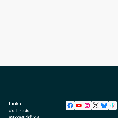
Links
die-linke.de
european-left.org