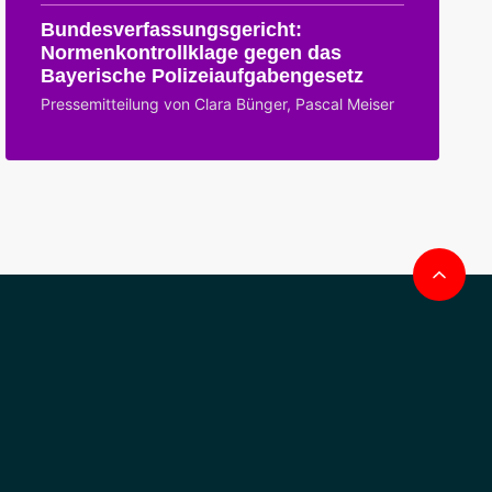
Bundesverfassungsgericht:
Normenkontrollklage gegen das
Bayerische Polizeiaufgabengesetz
Pressemitteilung von Clara Bünger, Pascal Meiser
Na
obe