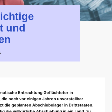
ichtige
t und
en
6
matische Entrechtung Geflüchteter in
e noch vor einigen Jahren unvorstellbar
zt die geplanten Abschiebelager in Drittstaaten.
g die willkürliche Abschiebung in ein Land, zu