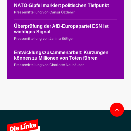
NATO-Gipfel markiert politischen Tiefpunkt
Pressemitteilung von Cansu Özdemir
Überprüfung der AfD-Europapartei ESN ist
wichtiges Signal
Pressemitteilung von Janina Böttger
Entwicklungszusammenarbeit: Kürzungen
können zu Millionen von Toten führen
Pressemitteilung von Charlotte Neuhäuser
Nac
obe