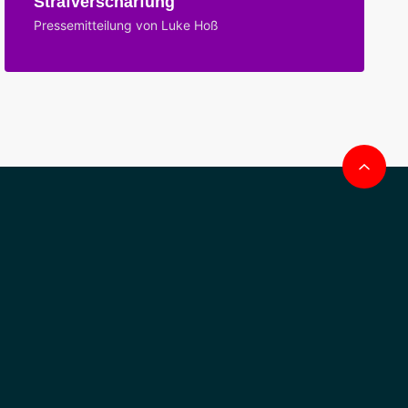
Strafverschärfung
Pressemitteilung von Luke Hoß
Na
obe