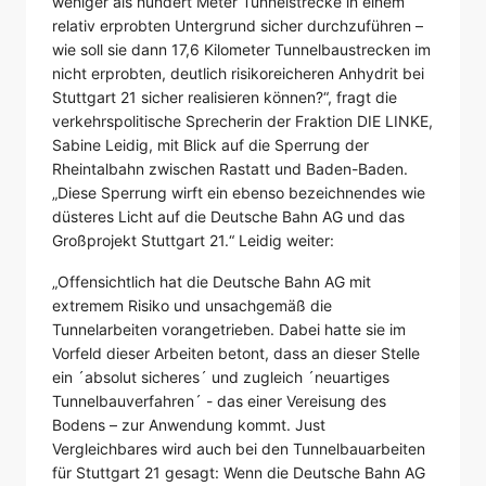
weniger als hundert Meter Tunnelstrecke in einem
relativ erprobten Untergrund sicher durchzuführen –
wie soll sie dann 17,6 Kilometer Tunnelbaustrecken im
nicht erprobten, deutlich risikoreicheren Anhydrit bei
Stuttgart 21 sicher realisieren können?“, fragt die
verkehrspolitische Sprecherin der Fraktion DIE LINKE,
Sabine Leidig, mit Blick auf die Sperrung der
Rheintalbahn zwischen Rastatt und Baden-Baden.
„Diese Sperrung wirft ein ebenso bezeichnendes wie
düsteres Licht auf die Deutsche Bahn AG und das
Großprojekt Stuttgart 21.“ Leidig weiter:
„Offensichtlich hat die Deutsche Bahn AG mit
extremem Risiko und unsachgemäß die
Tunnelarbeiten vorangetrieben. Dabei hatte sie im
Vorfeld dieser Arbeiten betont, dass an dieser Stelle
ein ´absolut sicheres´ und zugleich ´neuartiges
Tunnelbauverfahren´ - das einer Vereisung des
Bodens – zur Anwendung kommt. Just
Vergleichbares wird auch bei den Tunnelbauarbeiten
für Stuttgart 21 gesagt: Wenn die Deutsche Bahn AG