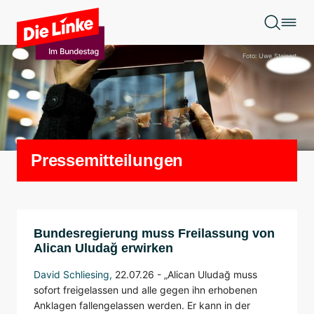
Zum Hauptinhalt springen
Foto: Uwe Steinert
Pressemitteilungen
Bundesregierung muss Freilassung von
Alican Uludağ erwirken
David Schliesing
,
22.07.26 -
„Alican Uludağ muss
sofort freigelassen und alle gegen ihn erhobenen
Anklagen fallengelassen werden. Er kann in der