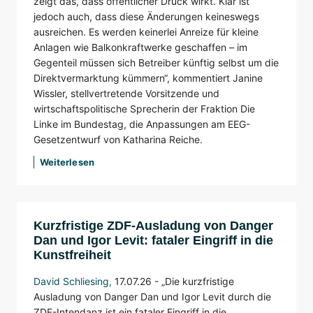
zeigt das, dass öffentlicher Druck wirkt. Klar ist
jedoch auch, dass diese Änderungen keineswegs
ausreichen. Es werden keinerlei Anreize für kleine
Anlagen wie Balkonkraftwerke geschaffen – im
Gegenteil müssen sich Betreiber künftig selbst um die
Direktvermarktung kümmern“, kommentiert Janine
Wissler, stellvertretende Vorsitzende und
wirtschaftspolitische Sprecherin der Fraktion Die
Linke im Bundestag, die Anpassungen am EEG-
Gesetzentwurf von Katharina Reiche.
Weiterlesen
Kurzfristige ZDF-Ausladung von Danger
Dan und Igor Levit: fataler Eingriff in die
Kunstfreiheit
David Schliesing
,
17.07.26 -
„Die kurzfristige
Ausladung von Danger Dan und Igor Levit durch die
ZDF-Intendanz ist ein fataler Eingriff in die