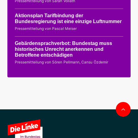
Pressemitteilung von Sarah Vollath
Aktionsplan Tarifbindung der
Bundesregierung ist eine einzige Luftnummer
Pressemitteilung von Pascal Meiser
Gebärdensprachverbot: Bundestag muss
historisches Unrecht anerkennen und
Betroffene entschädigen
Pressemitteilung von Sören Pellmann, Cansu Özdemir
Nac
obe