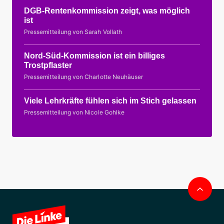
DGB-Rentenkommission zeigt, was möglich
ist
Pressemitteilung von Sarah Vollath
Nord-Süd-Kommission ist ein billiges
Trostpflaster
Pressemitteilung von Charlotte Neuhäuser
Viele Lehrkräfte fühlen sich im Stich gelassen
Pressemitteilung von Nicole Gohlke
Nac
obe