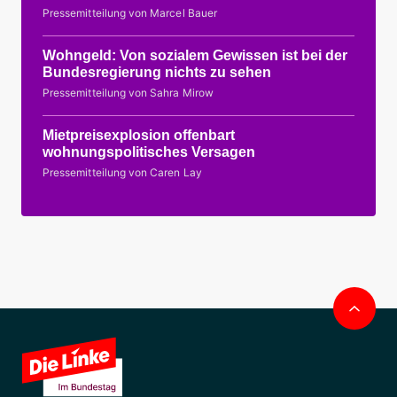
Pressemitteilung von Marcel Bauer
Wohngeld: Von sozialem Gewissen ist bei der
Bundesregierung nichts zu sehen
Pressemitteilung von Sahra Mirow
Mietpreisexplosion offenbart
wohnungspolitisches Versagen
Pressemitteilung von Caren Lay
Nac
obe