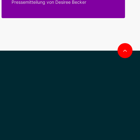
Pressemitteilung von Desiree Becker
Na
obe