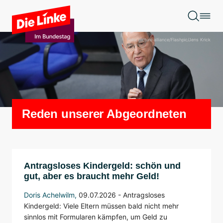
Zum Hauptinhalt springen
Foto: picture alliance/Flashpic/Jens Krick
Reden unserer Abgeordneten
Antragsloses Kindergeld: schön und
gut, aber es braucht mehr Geld!
Doris Achelwilm
,
09.07.2026 - Antragsloses
Kindergeld: Viele Eltern müssen bald nicht mehr
sinnlos mit Formularen kämpfen, um Geld zu