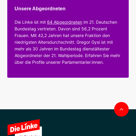
Unsere Abgeordneten
Die Linke ist mit
64 Abgeordneten
im 21. Deutschen
Bundestag vertreten. Davon sind 56,2 Prozent
Frauen. Mit 42,2 Jahren hat unsere Fraktion den
niedrigsten Altersdurchschnitt. Gregor Gysi ist mit
mehr als 30 Jahren im Bundestag dienstältester
Abgeordneter der 21. Wahlperiode. Erfahren Sie mehr
über die Profile unserer Parlamentarier:innen.
Nac
obe