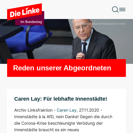
Zum Hauptinhalt springen
Foto: picture alliance/Flashpic/Jens Krick
Reden unserer Abgeordneten
Caren Lay: Für lebhafte Innenstädte!
Archiv Linksfraktion -
Caren Lay
,
27.11.2020 -
Innenstädte à la AfD, nein Danke! Gegen die durch
die Corona-Krise beschleunigte Verödung der
Innenstädte braucht es ein neues