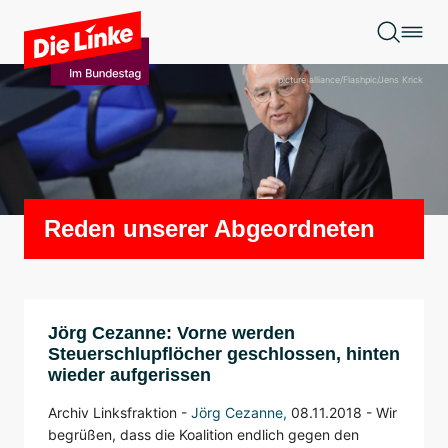
Zum Hauptinhalt springen
Foto: picture alliance/Flashpic/Jens Krick
Reden unserer Abgeordneten
Jörg Cezanne: Vorne werden
Steuerschlupflöcher geschlossen, hinten
wieder aufgerissen
Archiv Linksfraktion -
Jörg Cezanne
,
08.11.2018 - Wir
begrüßen, dass die Koalition endlich gegen den