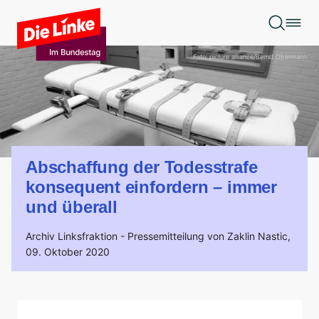
Zum Hauptinhalt springen
Foto: picture alliance/Bernd Obermann
Abschaffung der Todesstrafe
konsequent einfordern – immer
und überall
Archiv Linksfraktion -
Pressemitteilung von Zaklin Nastic,
09. Oktober 2020