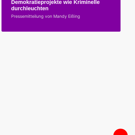
Demokratieprojekte wie Kriminelle
durchleuchten
Pressemitteilung von Mandy Eißing
Na
obe