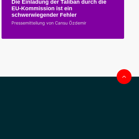
Die Einladung der Taliban durch die
EU-Kommission ist ein
schwerwiegender Fehler
Pressemitteilung von Cansu Özdemir
Na
obe