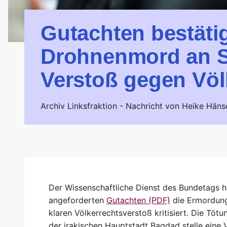
Gutachten bestätig
Drohnenmord an So
Verstoß gegen Völ
Archiv Linksfraktion -
Nachricht von Heike Häns
Der Wissenschaftliche Dienst des Bundetags h
angeforderten
Gutachten (PDF)
die Ermordung
klaren Völkerrechtsverstoß kritisiert. Die Tö
der irakischen Hauptstadt Bagdad stelle eine 