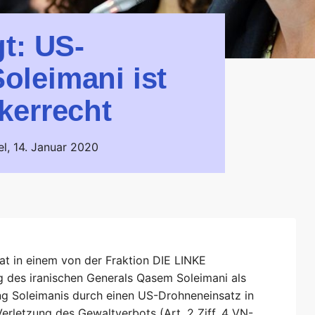
t: US-
leimani ist
kerrecht
el,
14. Januar 2020
at in einem von der Fraktion DIE LINKE
 des iranischen Generals Qasem Soleimani als
tung Soleimanis durch einen US-Drohneneinsatz in
Verletzung des Gewaltverbots (Art. 2 Ziff. 4 VN-